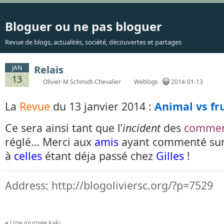
Bloguer ou ne pas bloguer
Revue de blogs, actualités, société, découvertes et partages
Relais
JAN
13
Olivier-M Schmidt-Chevalier
Weblogs
2014-01-13
La
Revue
du 13 janvier 2014 :
Animal vs fr
Ce sera ainsi tant que l’
incident
des
commen
réglé… Merci aux
amis
ayant commenté sur
à
celles
étant déja passé chez
Gilles
!
Address:
http://blogoliviersc.org/?p=7529
«
Une journée kaki